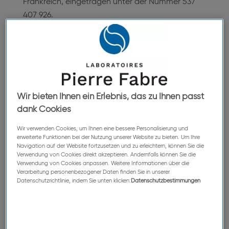
Frankreich, eingetragen unter der Nummer 537
407 926.
Die vorliegenden allgemeinen
Geschäftsbedingungen legen die
Nutzungsbedingungen der Website des Pierre
Fabre Konzerns dar, die allein durch den Besuch
Wir bieten Ihnen ein Erlebnis, das zu Ihnen passt
dank Cookies
der Website durch den Nutzer als stillschweigend
akzeptiert gelten. Wenn Sie diese Bedingungen
Wir verwenden Cookies, um Ihnen eine bessere Personalisierung und
nicht akzeptieren möchten, bitten wir Sie, die
erweiterte Funktionen bei der Nutzung unserer Website zu bieten. Um Ihre
Navigation auf der Website fortzusetzen und zu erleichtern, können Sie die
Website unverzüglich zu verlassen. Wenn Sie in
Verwendung von Cookies direkt akzeptieren. Andernfalls können Sie die
dem Staat, in dem Sie wohnen, als rechtlich
Verwendung von Cookies anpassen. Weitere Informationen über die
Verarbeitung personenbezogener Daten finden Sie in unserer
minderjährig gelten, verpflichten Sie sich, diese
Datenschutzrichtlinie, indem Sie unten klicken:
Datenschutzbestimmungen
Website nur in Anwesenheit Ihrer Eltern oder eines
Vormunds zu konsultieren, die zuvor die
vorliegenden Bedingungen akzeptiert haben.