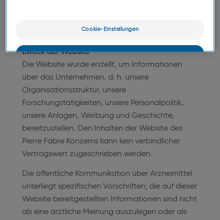
Diese Bedingungen können jederzeit ohne
vorherige Ankündigung geändert werden.
Cookie-Einstellungen
Zweck der Website
OK
Die Website wurde erstellt, um Informationen
über das Unternehmen, d. h. unsere
Nur das Wesentliche
Organisationsstruktur, unsere
Forschungstätigkeiten, unsere Personalpolitik,
unsere Anlagen, Werbung und Geschichte,
bereitzustellen. Den Inhalten der Website des
Pierre Fabre Konzerns kann kein verbindlicher
Vertragswert zugeschrieben werden.
Die öffentliche Kommunikation über Arzneimittel
unterliegt spezifischen Vorschriften; die auf dieser
Website bereitgestellten Informationen sind nicht
als eine ärztliche Meinung auszulegen oder als