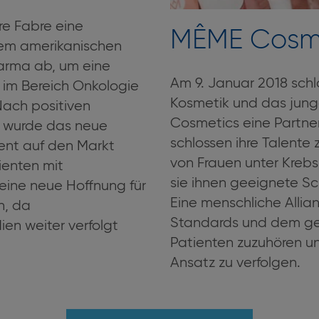
re Fabre eine
MÊME Cosm
dem amerikanischen
arma ab, um eine
Am 9. Januar 2018 sch
 im Bereich Onkologie
Kosmetik und das jun
Nach positiven
Cosmetics eine Partner
n wurde das neue
schlossen ihre Talent
ent auf den Markt
von Frauen unter Kreb
tienten mit
sie ihnen geeignete S
eine neue Hoffnung für
Eine menschliche Allia
n, da
Standards und dem g
ien weiter verfolgt
Patienten zuzuhören un
Ansatz zu verfolgen.