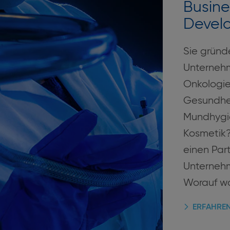
Busine
Devel
Sie gründ
Unternehm
Onkologie
Gesundhei
Mundhygi
Kosmetik?
einen Part
Unterneh
Worauf wa
ERFAHREN