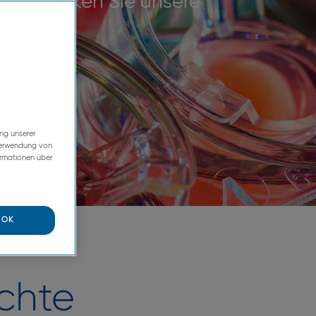
. Entdecken Sie unsere
n!
ng unserer
 Verwendung von
ormationen über
OK
chte