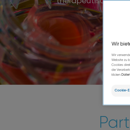
therapeutischer od
Wir biet
Wir verwende
Website zu b
Cookies dire
die Verarbei
klicken:
Daten
Cookie-Ei
Par