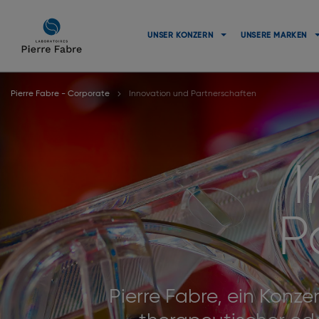
Zur
Zur
Navigation
Inhaltsübersicht
UNSER KONZERN
UNSERE MARKEN
Pierre Fabre - Corporate
Innovation und Partnerschaften
P
Pierre Fabre, ein Konze