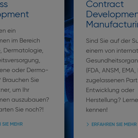
ss
Contract
opment
Developmen
Manufactur
en ein
en im Bereich
Sind Sie auf der 
, Dermatologie,
einem von interna
tsversorgung,
Gesundheitsorgan
ene oder Dermo-
(FDA, ANSM, EMA,
 Brauchen Sie
zugelassenen Partn
ner, um Ihr
Entwicklung oder
men auszubauen?
Herstellung? Lerne
rten Sie noch?!
kennen!
 SIE MEHR
ERFAHREN SIE MEHR