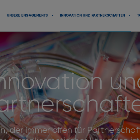
Navigation
principale
UNSERE ENGAGEMENTS
INNOVATION UND PARTNERSCHAFTEN
T
Innovation un
artnerschaft
rn, der immer offen für Partnerscha