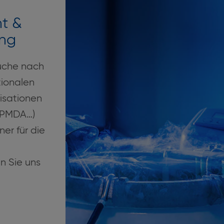
t &
ing
Suche nach
tionalen
isationen
 PMDA…)
er für die
n Sie uns