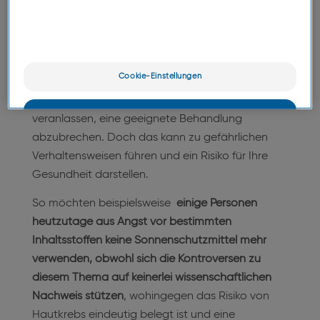
Wir erhalten derzeit zahlreiche Fragen zur
Zusammensetzung unserer dermokosmetischen
Cookie-Einstellungen
Produkte und den Inhaltsstoffen, die wir
verwenden. Diese Fragen könnten einige dazu
OK
veranlassen, eine geeignete Behandlung
abzubrechen. Doch das kann zu gefährlichen
Nur das Wesentliche
Verhaltensweisen führen und ein Risiko für Ihre
Gesundheit darstellen.
So möchten beispielsweise
einige Personen
heutzutage aus Angst vor bestimmten
Inhaltsstoffen keine Sonnenschutzmittel mehr
verwenden, obwohl sich die Kontroversen zu
diesem Thema auf keinerlei wissenschaftlichen
Nachweis stützen
, wohingegen das Risiko von
Hautkrebs eindeutig belegt ist und eine