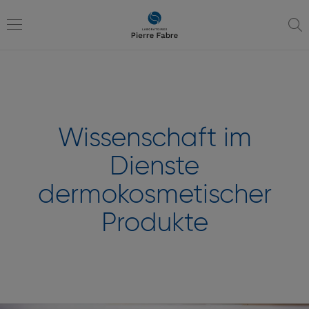
Zur
Zur
Navigation
Inhaltsübersicht
Toggle
navigation
Wissenschaft im
Dienste
dermokosmetischer
Produkte