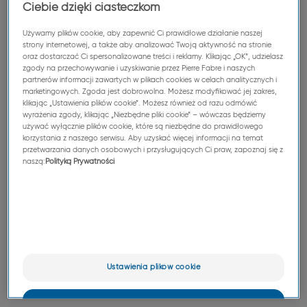
Ciebie dzięki ciasteczkom
również drugim najbardziej śmiertelnym
nowotworem na świecie z ponad 900 tys. zgonów w
Używamy plików cookie, aby zapewnić Ci prawidłowe działanie naszej
1
2022 roku.
strony internetowej, a także aby analizować Twoją aktywność na stronie
oraz dostarczać Ci spersonalizowane treści i reklamy. Klikając „OK”, udzielasz
zgody na przechowywanie i uzyskiwanie przez Pierre Fabre i naszych
partnerów informacji zawartych w plikach cookies w celach analitycznych i
marketingowych. Zgoda jest dobrowolna. Możesz modyfikować jej zakres,
Zaangażowanie Laboratoires Pierre Fabre w
klikając „Ustawienia plików cookie”. Możesz również od razu odmówić
wyrażenia zgody, klikając „Niezbędne pliki cookie” – wówczas będziemy
działania podnoszące świadomość na temat raka
używać wyłącznie plików cookie, które są niezbędne do prawidłowego
jelita grubego
korzystania z naszego serwisu. Aby uzyskać więcej informacji na temat
przetwarzania danych osobowych i przysługujących Ci praw, zapoznaj się z
naszą:
Polityką Prywatności
Jak w poprzednich latach, Laboratoires Pierre Fabre
po raz kolejny angażuje się w działania podnoszące
świadomość społeczną na temat profilaktyki i badań
przesiewowych raka jelita grubego. Wspiera również
działania prowadzone przez stowarzyszenia
pacjentów poprzez kampanię Niebieski Marzec (Blue
Ustawienia plików cookie
March)
„Fascynujące jelito”.
OK