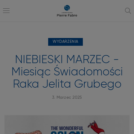
przejdź
przejdź
do
do
nawigacji
treści
Toggle
WYDARZENIA
navigation
NIEBIESKI MARZEC -
Miesiąc Świadomości
Raka Jelita Grubego
3. Marzec 2025