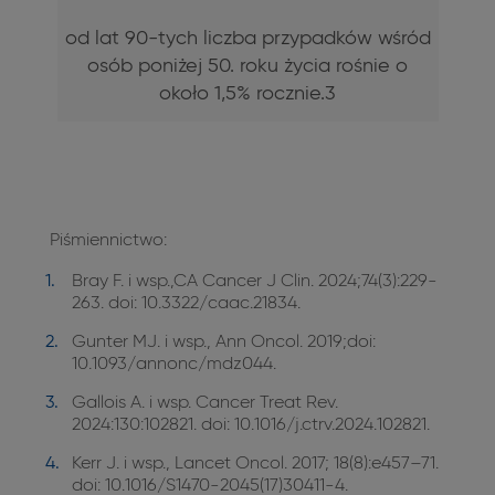
od lat 90-tych liczba przypadków wśród
osób poniżej 50. roku życia rośnie o
około 1,5% rocznie.3
Piśmiennictwo:
Bray F. i wsp.,CA Cancer J Clin. 2024;74(3):229-
263. doi: 10.3322/caac.21834.
Gunter MJ. i wsp., Ann Oncol. 2019;doi:
10.1093/annonc/mdz044.
Gallois A. i wsp. Cancer Treat Rev.
2024:130:102821. doi: 10.1016/j.ctrv.2024.102821.
Kerr J. i wsp., Lancet Oncol. 2017; 18(8):e457–71.
doi: 10.1016/S1470-2045(17)30411-4.