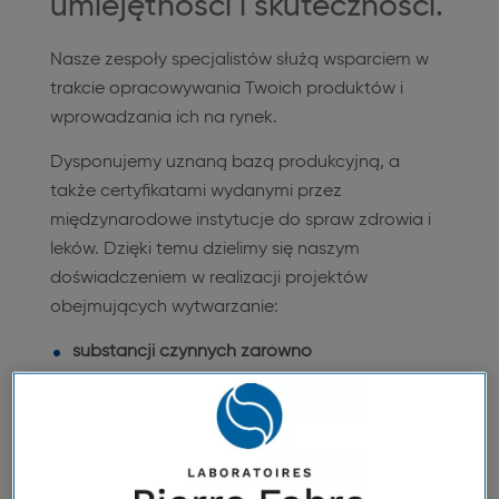
umiejętności i skuteczności.
Nasze zespoły specjalistów służą wsparciem w
trakcie opracowywania Twoich produktów i
wprowadzania ich na rynek.
Dysponujemy uznaną bazą produkcyjną, a
także certyfikatami wydanymi przez
międzynarodowe instytucje do spraw zdrowia i
leków. Dzięki temu dzielimy się naszym
doświadczeniem w realizacji projektów
obejmujących wytwarzanie:
substancji czynnych zarówno
farmaceutycznych, jak i
niefarmaceutycznych,
produktów suchych i płynnych niesterylnych.