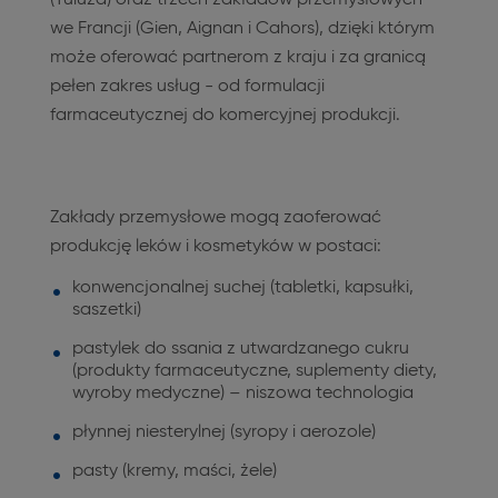
(Tuluza) oraz trzech zakładów przemysłowych
we Francji (Gien, Aignan i Cahors), dzięki którym
może oferować partnerom z kraju i za granicą
pełen zakres usług - od formulacji
farmaceutycznej do komercyjnej produkcji.
Zakłady przemysłowe mogą zaoferować
produkcję leków i kosmetyków w postaci:
konwencjonalnej suchej (tabletki, kapsułki,
saszetki)
pastylek do ssania z utwardzanego cukru
(produkty farmaceutyczne, suplementy diety,
wyroby medyczne) – niszowa technologia
płynnej niesterylnej (syropy i aerozole)
pasty (kremy, maści, żele)