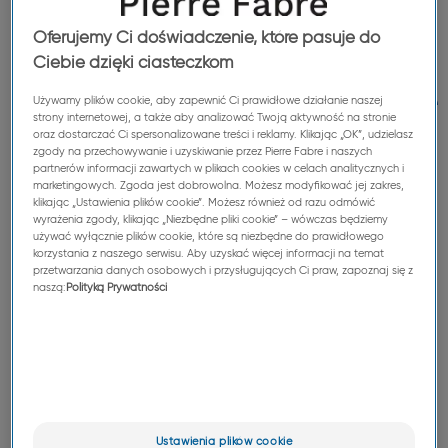
Oferujemy Ci doświadczenie, które pasuje do
Substancje
Ciebie dzięki ciasteczkom
czynne farmaceutyczne 
Używamy plików cookie, aby zapewnić Ci prawidłowe działanie naszej
strony internetowej, a także aby analizować Twoją aktywność na stronie
niefarmaceutyczne
oraz dostarczać Ci spersonalizowane treści i reklamy. Klikając „OK”, udzielasz
zgody na przechowywanie i uzyskiwanie przez Pierre Fabre i naszych
partnerów informacji zawartych w plikach cookies w celach analitycznych i
marketingowych. Zgoda jest dobrowolna. Możesz modyfikować jej zakres,
klikając „Ustawienia plików cookie”. Możesz również od razu odmówić
Czerpiąc z ponad 40-letniego doświadczenia w
wyrażenia zgody, klikając „Niezbędne pliki cookie” – wówczas będziemy
używać wyłącznie plików cookie, które są niezbędne do prawidłowego
branży, Pierre Fabre CDMO dostarcza surowce i
korzystania z naszego serwisu. Aby uzyskać więcej informacji na temat
oferuje kompletną usługę przemysłowej
przetwarzania danych osobowych i przysługujących Ci praw, zapoznaj się z
naszą:
Polityką Prywatności
produkcji substancji czynnych pochodzenia
roślinnego lub syntetycznych, dla sektorów:
farmaceutyków, kosmetyków i nutraceutyków.
Pierre Fabre CDMO wykorzystuje najnowszą
wiedzę technologiczną i przemysłową w kwestii
ekstrakcji, oczyszczania chromatograficznego,
Ustawienia plików cookie