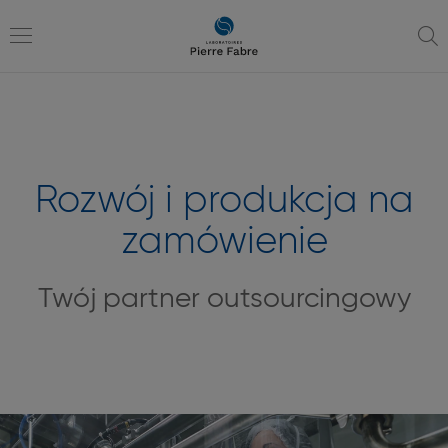
przejdź
przejdź
do
do
nawigacji
treści
Toggle
navigation
Rozwój i produkcja na
zamówienie
Twój partner outsourcingowy