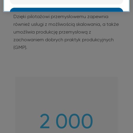
syntezy chemicznej, produkcji związków
cytotoksycznych, hodowli komórek roślinnych.
OK
Dzięki pilotażowi przemysłowemu zapewnia
również usługi z możliwością skalowania, a także
Niezbędne pliki cookie
umożliwia produkcję przemysłową z
zachowaniem dobrych praktyk produkcyjnych
(GMP).
2 000