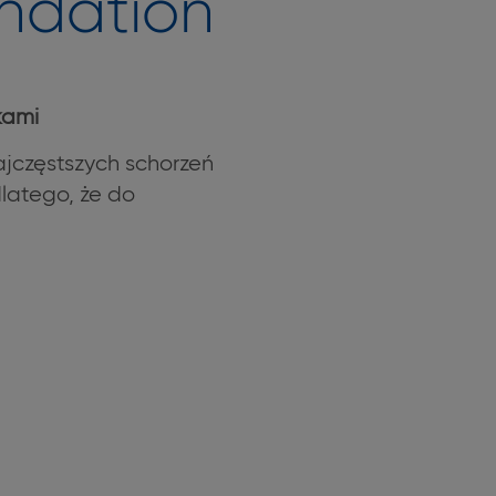
ndation
kami
ajczęstszych schorzeń
dlatego, że do