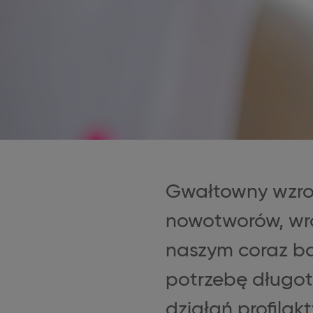
Gwałtowny wzros
nowotworów, wra
naszym coraz ba
potrzebę długot
działań profilak