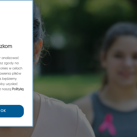
czkom
y analizować
lasz zgody na
ookies w celach
awienia plików
as będziemy
 Aby uzyskać
z naszą:
Polityką
OK