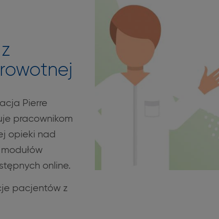
 z
drowotnej
acja Pierre
uje pracownikom
ej opieki nad
7 modułów
stępnych online.
cje pacjentów z