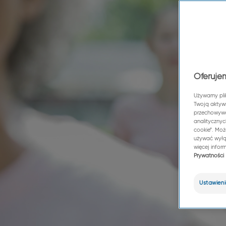
Oferujem
Używamy plik
Twoją aktywn
przechowywan
analitycznyc
cookie”. Moż
używać wyłąc
więcej infor
Prywatności
Ustawieni