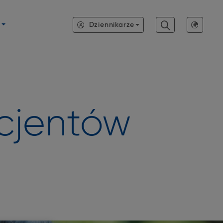
Dziennikarze
acjentów