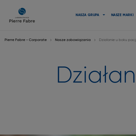
przejdź
przejdź
do
do
NASZA GRUPA
NASZE MARKI
nawigacji
treści
Pierre Fabre - Corporate
Nasze zobowiązania
Działanie u boku pac
Działan