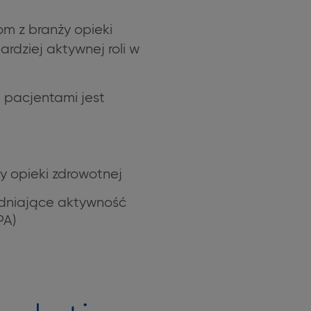
om z branży opieki
rdziej aktywnej roli w
i pacjentami jest
y opieki zdrowotnej
ędniające aktywność
PA)