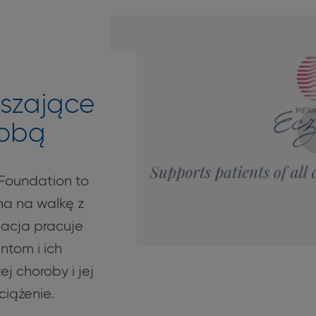
jszające
robą
Foundation to
na na walkę z
acja pracuje
tom i ich
j choroby i jej
ciążenie.