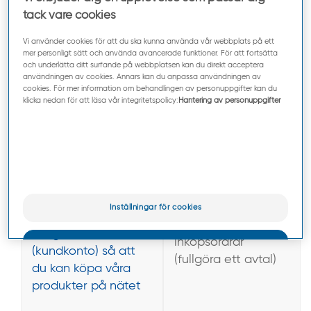
för att skydda
tack vare cookies
Pierre Fabres
besvara de frågor
rättmätiga intressen
Vi använder cookies för att du ska kunna använda vår webbplats på ett
som du ställer via e-
mer personligt sätt och använda avancerade funktioner. För att fortsätta
när behandling
post,
och underlätta ditt surfande på webbplatsen kan du direkt acceptera
krävs för
användningen av cookies. Annars kan du anpassa användningen av
kontaktformulär och
cookies. För mer information om behandlingen av personuppgifter kan du
hanteringen av vår
chattar
klicka nedan för att läsa vår integritetspolicy:
Hantering av personuppgifter
dagliga
affärsverksamhet
göra det möjligt för
dig att skapa en
för att kunna
Inställningar för cookies
personlig plats eller
behandla dina
ett gästkonto
inköpsordrar
OK
(kundkonto) så att
(fullgöra ett avtal)
du kan köpa våra
Endast det viktigaste
produkter på nätet