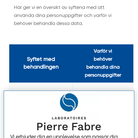
Här ger vi en översikt av syftena med att
använda dina personuppgifter och varför vi
behöver behandla dessa data.
Varför vi
Syftet med
behöver
behandlingen
behandla dina
personuppgifter
tillhandahålla de
för att kunna
tjänster och
behandla dina
produkter som du
inköpsordrar
efterfrågar
(fullgöra ett avtal)
Vi erbjuder dig en upplevelse som passar dig