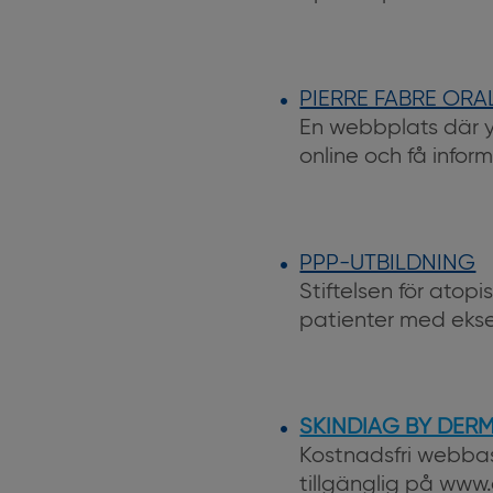
PIERRE FABRE ORA
En webbplats där 
online och få infor
PPP-UTBILDNING
Stiftelsen för ato
patienter med ek
SKINDIAG BY DER
Kostnadsfri webbas
tillgänglig på ww