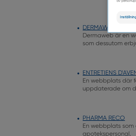
av personuppg
Inställnin
DERMAWEB
Dermaweb är en web
som dessutom erbju
ENTRETIENS D'AVE
En webbplats där fo
uppdaterade om d
PHARMA RECO
En webbplats som e
apotekspersonal.