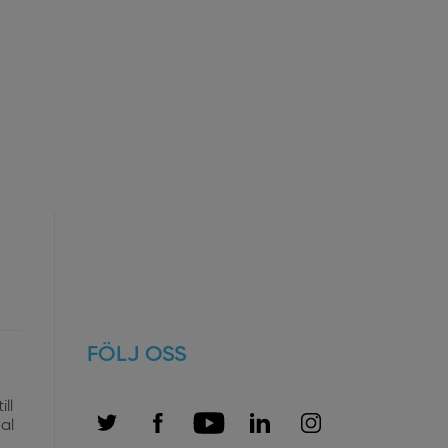
FÖLJ OSS
ll
al