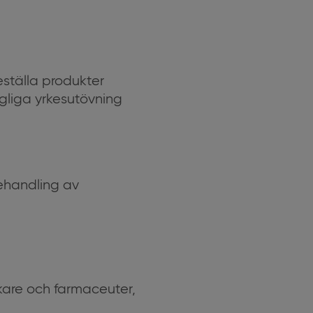
ställa produkter
agliga yrkesutövning
behandling av
kare och farmaceuter,