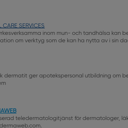
L CARE SERVICES
yrkesverksamma inom mun- och tandhälsa kan be
mation om verktyg som de kan ha nytta av i sin d
pisk dermatit ger apotekspersonal utbildning om 
sem
MAWEB
erad teledermatologitjänst för dermatologer, lä
w.dermaweb.com.