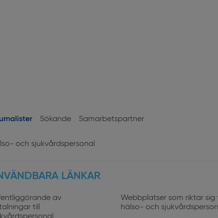
urnalister
Sökande
Samarbetspartner
User
lso- och sjukvårdspersonal
profiles
NVÄNDBARA LÄNKAR
fentliggörande av
Webbplatser som riktar sig ti
alningar till
hälso- och sjukvårdsperson
ukvårdspersonal