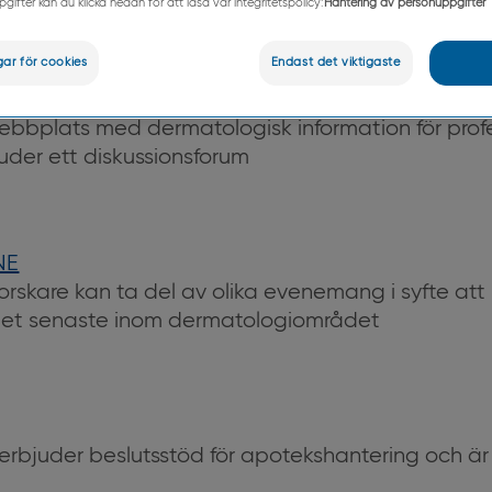
ifter kan du klicka nedan för att läsa vår integritetspolicy:
Hantering av personuppgifter
gar för cookies
Endast det viktigaste
bplats med dermatologisk information för profe
der ett diskussionsforum
NE
rskare kan ta del av olika evenemang i syfte att 
et senaste inom dermatologiområdet
rbjuder beslutsstöd för apotekshantering och är