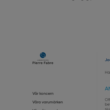
Main
Jo
navigation
Hä
A
Vår koncern
Of
Våra varumärken
bet
sj