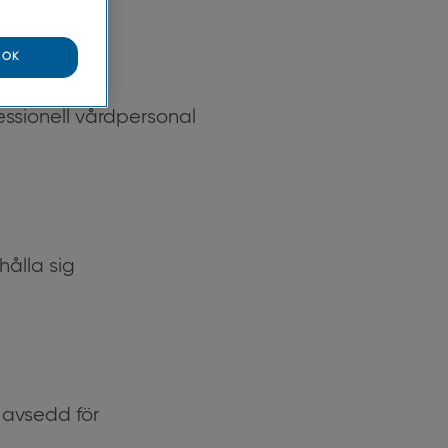
OK
ssionell vårdpersonal
hålla sig
 avsedd för