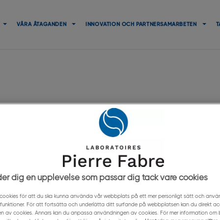
Navigation
principale
VÅRA ÅTAGANDEN
INNOVATION OCH PARTNERSAMARBETEN
T
platser som r
g till hälso- 
der dig en upplevelse som passar dig tack vare cookies
ukvårdsperso
cookies för att du ska kunna använda vår webbplats på ett mer personligt sätt och anv
unktioner. För att fortsätta och underlätta ditt surfande på webbplatsen kan du direkt a
n av cookies. Annars kan du anpassa användningen av cookies. För mer information om