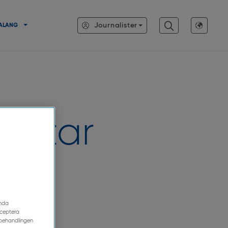
Journalister
ALANG
iktar
och
nal
ända
cceptera
 behandlingen