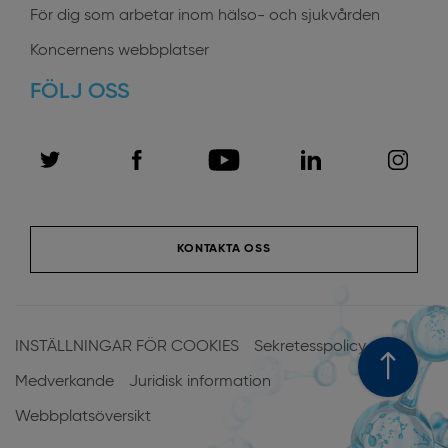
För dig som arbetar inom hälso- och sjukvården
Koncernens webbplatser
FÖLJ OSS
KONTAKTA OSS
Menu
Pied
INSTÄLLNINGAR FÖR COOKIES
Sekretesspolicy
de
Medverkande
Juridisk information
page
Webbplatsöversikt