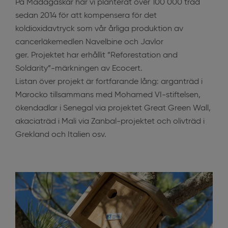
På Madagaskar har vi planterat över 100 000 träd
sedan 2014 för att kompensera för det
koldioxidavtryck som vår årliga produktion av
cancerläkemedlen Navelbine och Javlor
ger. Projektet har erhållit ”Reforestation and
Soldarity”-märkningen av Ecocert.
Listan över projekt är fortfarande lång: arganträd i
Marocko tillsammans med Mohamed VI-stiftelsen,
ökendadlar i Senegal via projektet Great Green Wall,
akaciaträd i Mali via Zanbal-projektet och olivträd i
Grekland och Italien osv.