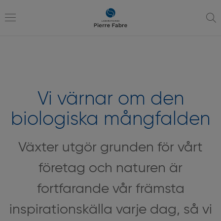
till
till
navigering
innehåll
Toggle
navigation
Vi värnar om den
biologiska mångfalden
Växter utgör grunden för vårt
företag och naturen är
fortfarande vår främsta
inspirationskälla varje dag, så vi