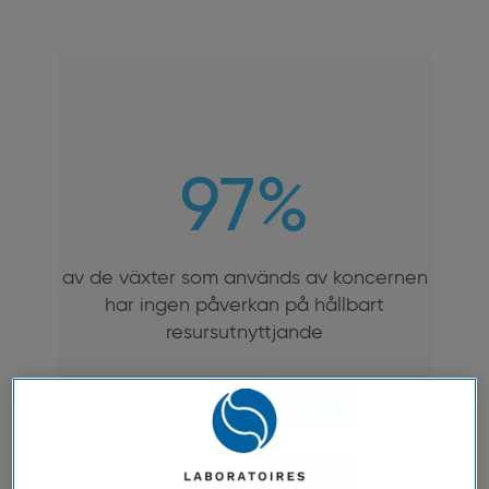
97%
av de växter som används av koncernen
har ingen påverkan på hållbart
resursutnyttjande